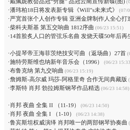
·
戴佩妮教会品冠“劈腿” 品冠云南宣传新碟(图)
(0
·
潘玮柏18日将发表新专辑《Will"s未来式》
(07/0
·
严宽首张个人创作专辑 亚洲金牌制作人全心打
·
柴科夫斯基 第五交响曲 1812序曲
(06/23 15:51)
·
14首脍炙人口的管弦乐名曲 发烧天碟50年后再
·
小提琴帝王海菲茨绝技安可曲（返场曲）27首
(
·
施特劳斯维也纳新年音乐会（1996）
(06/23 15:3
·
布鲁克纳 第九交响曲
(06/23 15:19)
·
詹姆斯-高尔威 玛莎-阿格里奇 合作无间典藏版
(
·
李斯特 肖邦 勃拉姆斯钢琴作品精选
(06/23 14:58)
·
肖邦 夜曲 全集 II （11-19）
(06/23 14:50)
·
肖邦 夜曲 全集 I （1-10）
(06/23 14:38)
·
鲁宾斯坦权威演绎 肖邦唯一的两部钢琴协奏曲
(