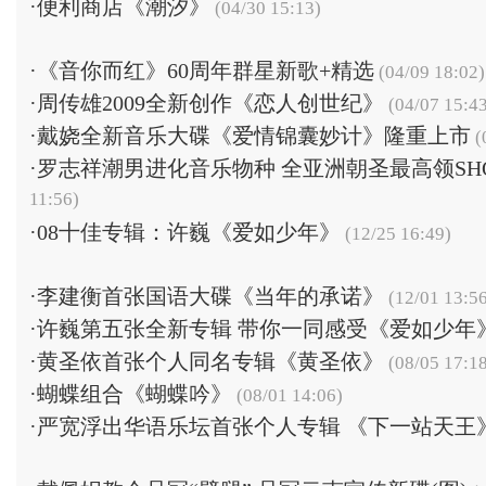
·
便利商店《潮汐》
(04/30 15:13)
·
《音你而红》60周年群星新歌+精选
(04/09 18:02)
·
周传雄2009全新创作《恋人创世纪》
(04/07 15:4
·
戴娆全新音乐大碟《爱情锦囊妙计》隆重上市
(
·
罗志祥潮男进化音乐物种 全亚洲朝圣最高领SH
11:56)
·
08十佳专辑：许巍《爱如少年》
(12/25 16:49)
·
李建衡首张国语大碟《当年的承诺》
(12/01 13:5
·
许巍第五张全新专辑 带你一同感受《爱如少年
·
黄圣依首张个人同名专辑《黄圣依》
(08/05 17:1
·
蝴蝶组合《蝴蝶吟》
(08/01 14:06)
·
严宽浮出华语乐坛首张个人专辑 《下一站天王