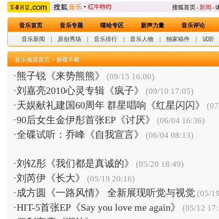
搜狐首页
-
新闻
-
音乐首页
音乐专题
嘻哈专区
新声力量
音乐评论
音乐新闻
|
原创秀场
|
音乐排行
|
音乐人物
|
独家稿件
|
试听
音乐频道首页
>
新碟不断
·
熊子锐《来势熊熊》
(09/15 16:00)
·
刘嘉亮2010心灵专辑《疯子》
(09/10 17:05)
·
天娱献礼建国60周年 群星唱响《红星闪闪》
(07
·
90后女生金伊彤首张EP《讨厌》
(06/04 16:36)
·
全碟试听：乔峰《自我宣言》
(06/04 08:13)
·
刘钇彤《我们都是真诚的》
(05/20 18:49)
·
刘芮伊《长大》
(05/19 20:16)
·
成方圆《一路风情》 全新展现听觉与视觉
(05/19
·
HIT-5首张EP《Say you love me again》
(05/12 17: