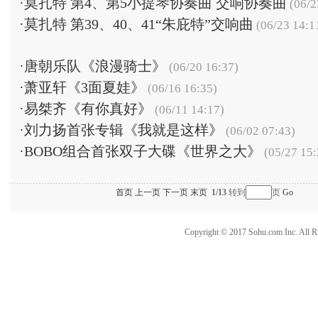
·
莫扎特 第4、第5小提琴协奏曲 交响协奏曲
(06/2
·
莫扎特 第39、40、41“朱庇特”交响曲
(06/23 14:1
·
唐朝乐队《浪漫骑士》
(06/20 16:37)
·
萧亚轩《3面夏娃》
(06/16 16:35)
·
易桀齐《有你真好》
(06/11 14:17)
·
刘力扬首张专辑《我就是这样》
(06/02 07:43)
·
BOBO组合首张双子大碟《世界之大》
(05/27 15:
首页
上一页
下一页
末页
1/13
转到
页
Go
Copyright © 2017 Sohu.com Inc. Al